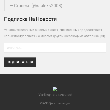
— Сталекс (@staleks2008)
Подписка На Новости
Узнавайте первыми о новых акциях, специальных предложениях,
новых поступлениях и о многом другом (необходима авторизация).
ПОДПИСАТЬСЯ
Via-Shop
- это качество!
Via-Shop
- это выгода!